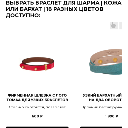
ВЫБРАТЬ БРАСЛЕТ ДЛЯ ШАРМА | КОЖА
ИЛИ БАРХАТ | 18 РАЗНЫХ ЦВЕТОВ
ДОСТУПНО:
ФИРМЕННАЯ ШЛЕВКА С ЛОГО
УЗКИЙ БАРХАТНЫЙ БР
TOMAA ДЛЯ УЗКИХ БРАСЛЕТОВ
НА ДВА ОБОРОТА 
ШАРМОВ
Стильно смотрится, позволяет
Прочный бархат ручной 
зафиксировать "хвостик"
тактильная отрада д
600
₽
1 990
₽
кинестетиков, 4 цве