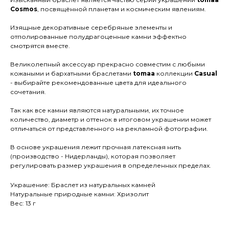
Cosmos
, посвящённой планетам и космическим явлениям.
Изящные декоративные серебряные элементы и
отполированные полудрагоценные камни эффектно
смотрятся вместе.
Великолепный аксессуар прекрасно совместим с любыми
кожаными и бархатными браслетами
tomaa
коллекции
Casual
- выбирайте рекомендованные цвета для идеального
сочетания.
Так как все камни являются натуральными, их точное
количество, диаметр и оттенок в итоговом украшении может
отличаться от представленного на рекламной фотографии.
В основе украшения лежит прочная латексная нить
(производство - Нидерланды), которая позволяет
регулировать размер украшения в определенных пределах.
Украшение: Браслет из натуральных камней
Натуральные природные камни: Хризолит
Вес: 13 г