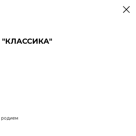
 "КЛАССИКА"
о родием