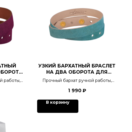
АТНЫЙ
УЗКИЙ БАРХАТНЫЙ БРАСЛЕТ
ОБОРОТА
НА ДВА ОБОРОТА ДЛЯ
ОВ
ШАРМОВ
й работы,
Прочный бархат ручной работы,
а для
тактильная отрада для
1 990
₽
етов.
кинестетиков, 4 цвета.
В корзину