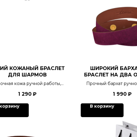
КИЙ КОЖАНЫЙ БРАСЛЕТ
ШИРОКИЙ БАРХ
ДЛЯ ШАРМОВ
БРАСЛЕТ НА ДВА 
ДЛЯ ШАРМ
очная кожа ручной работы,
Прочный бархат ручно
украшение с характером
тактильная отрад
1 290
₽
1 990
₽
победителя, 6 цветов.
кинестетиков, 6 цв
 корзину
В корзину