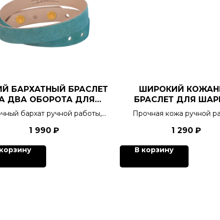
ИЙ БАРХАТНЫЙ БРАСЛЕТ
ШИРОКИЙ КОЖА
А ДВА ОБОРОТА ДЛЯ
БРАСЛЕТ ДЛЯ ША
ШАРМОВ
чный бархат ручной работы,
Прочная кожа ручной ра
тактильная отрада для
украшение с характе
1 990
₽
1 290
₽
кинестетиков, 4 цвета.
победителя, 6 цвето
 корзину
В корзину