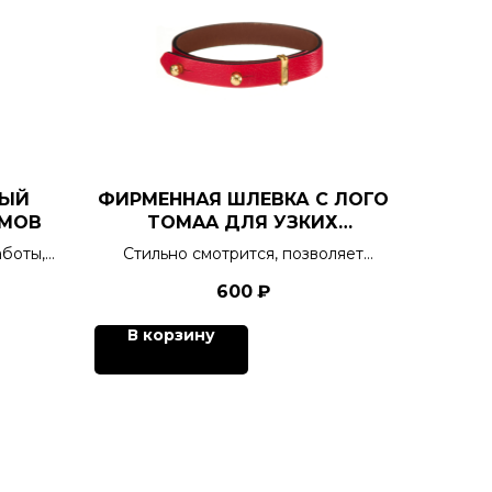
НЫЙ
ФИРМЕННАЯ ШЛЕВКА С ЛОГО
РМОВ
TOMAA ДЛЯ УЗКИХ
БРАСЛЕТОВ
боты,
Стильно смотрится, позволяет
ром
зафиксировать "хвостик"
600
₽
в.
В корзину