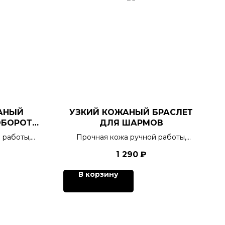
АНЫЙ
УЗКИЙ КОЖАНЫЙ БРАСЛЕТ
ОБОРОТА
ДЛЯ ШАРМОВ
ОВ
 работы,
Прочная кожа ручной работы,
ктером
украшение с характером
1 290
₽
етов.
победителя, 6 цветов.
В корзину