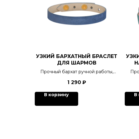
УЗКИЙ БАРХАТНЫЙ БРАСЛЕТ
УЗК
ДЛЯ ШАРМОВ
Н
Прочный бархат ручной работы,
Про
тактильная отрада для
1 290
₽
кинестетиков, 6 цветов.
В корзину
В