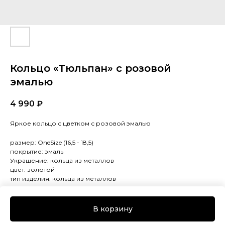
Кольцо «Тюльпан» с розовой
эмалью
4 990
₽
Яркое кольцо с цветком с розовой эмалью
размер: OneSize (16,5 - 18,5)
покрытие: эмаль
Украшение: кольца из металлов
цвет: золотой
тип изделия: кольца из металлов
камни: жемчуг
вставка: жемчуг
В корзину