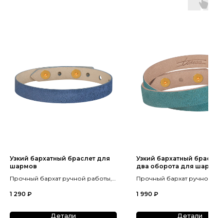
Узкий бархатный браслет для
Узкий бархатный брасле
шармов
два оборота для шарм
Прочный бархат ручной работы,
Прочный бархат ручной р
тактильная отрада для
тактильная отрада для
1 290
₽
1 990
₽
кинестетиков, 6 цветов.
кинестетиков, 4 цвета.
Детали
Детали