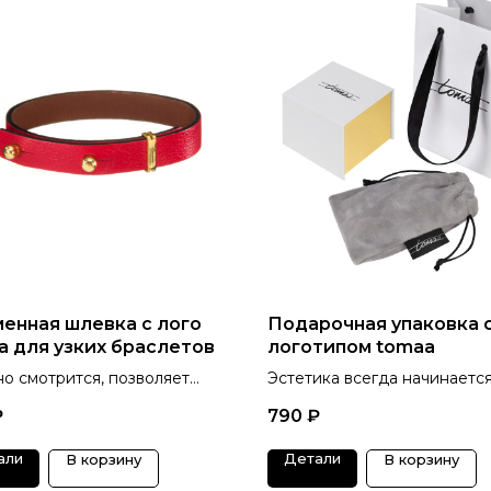
енная шлевка с лого
Подарочная упаковка 
a для узких браслетов
логотипом tomaa
но смотрится, позволяет
Эстетика всегда начинается
сировать "хвостик"
упаковки.
₽
790
₽
али
Детали
В корзину
В корзину