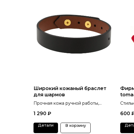
Широкий кожаный браслет
Фирм
для шармов
toma
Прочная кожа ручной работы,
Стиль
украшение с характером
зафик
1 290
₽
600
победителя, 6 цветов.
Детали
Дет
В корзину