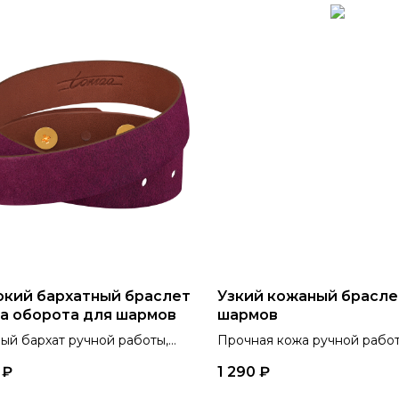
кий бархатный браслет
Узкий кожаный брасле
ва оборота для шармов
шармов
ый бархат ручной работы,
Прочная кожа ручной работ
льная отрада для
украшение с характером
₽
1 290
₽
етиков, 6 цветов.
победителя, 6 цветов.