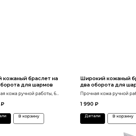
й кожаный браслет на
Широкий кожаный б
оборота для шармов
два оборота для ша
ая кожа ручной работы, 6
Прочная кожа ручной ра
в на выбор
украшение с характером
₽
1 990
₽
победителя, 6 цветов.
али
Детали
В корзину
В корзину