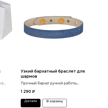
с
Узкий бархатный браслет для
шармов
 с
Прочный бархат ручной работы,
тактильная отрада для
1 290
₽
кинестетиков, 6 цветов.
Детали
В корзину