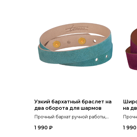
Узкий бархатный браслет на
Широ
два оборота для шармов
на д
Прочный бархат ручной работы,
Прочн
тактильная отрада для
такти
1 990
₽
1 990
кинестетиков, 4 цвета.
кинест