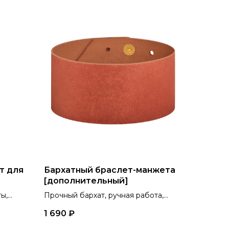
т для
Бархатный браслет-манжета
[дополнительный]
ы,
Прочный бархат, ручная работа,
высокое качество и 4 цвета на
1 690
₽
выбор