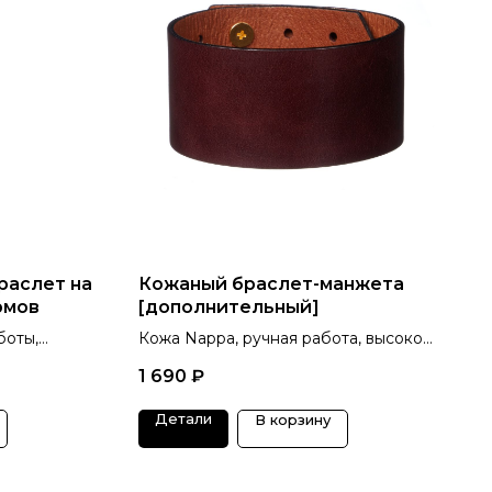
раслет на
Кожаный браслет-манжета
рмов
[дополнительный]
боты,
Кожа Nappa, ручная работа, высокое
качество и 6 цветов на выбор
1 690
₽
Детали
В корзину