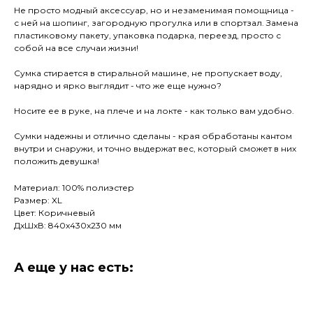
Не просто модный аксессуар, но и незаменимая помощница -
с ней на шопинг, загородную прогулка или в спортзал. Замена
пластиковому пакету, упаковка подарка, переезд, просто с
собой на все случаи жизни!
Сумка стирается в стиральной машине, не пропускает воду,
нарядно и ярко выглядит - что же еще нужно?
Носите ее в руке, на плече и на локте - как только вам удобно.
Сумки надежны и отлично сделаны - края обработаны кантом
внутри и снаружи, и точно выдержат вес, который сможет в них
положить девушка!
Материал: 100% полиэстер
Размер: XL
Цвет: Коричневый
ДxШxВ: 840x430x230 мм
А еще у нас есть: