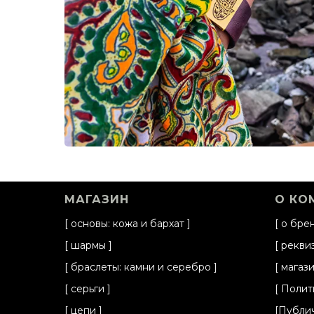
МАГАЗИН
О КО
[
основы: кожа и бархат
]
[
о бре
[
шармы
]
[
рекви
[
браслеты: камни и серебро
]
[
магаз
[
серьги
]
[
Полит
[
цепи
]
[
Публи