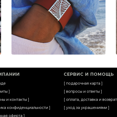
МПАНИИ
СЕРВИС И ПОМОЩЬ
нде
[
подарочная карта
]
зиты
]
[
вопросы и ответы
]
ины и контакты
]
[
оплата, доставка и возврат
ика конфиденциальности
]
[
уход за украшениями
]
чная оферта
]